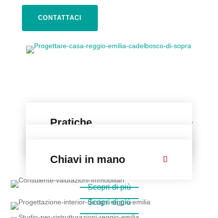
CONTATTACI
La tua nuova casa
Pratiche
chiavi in mano!
amministrative
Interior design
Chiavi in mano
Scopri di più
Scopri di più
Scopri di più